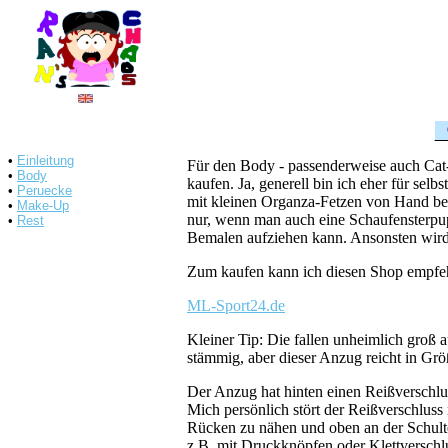
•
Einleitung
Für den Body - passenderweise auch Cat-S
•
Body
kaufen. Ja, generell bin ich eher für sel
•
Peruecke
mit kleinen Organza-Fetzen von Hand benä
•
Make-Up
nur, wenn man auch eine Schaufensterpu
•
Rest
Bemalen aufziehen kann. Ansonsten wird e
Zum kaufen kann ich diesen Shop empfe
ML-Sport24.de
Kleiner Tip: Die fallen unheimlich groß 
stämmig, aber dieser Anzug reicht in Gr
Der Anzug hat hinten einen Reißverschlu
Mich persönlich stört der Reißverschluss
Rücken zu nähen und oben an der Schulte
z.B. mit Druckknöpfen oder Klettverschlu