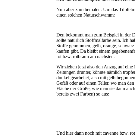
Nun aber zum bemalen. Um das Tüpfelmu
einen solchen Naturschwamm:
Den bekommt man zum Beispiel in der Drog
sollte natürlich Stoffmalfarbe sein. Ich h
Stoffe genommen, gelb, orange, schwarz s
kaufen gibt. Da bleibt einem gegebenenf
rot bzw. rotbraun am nächsten.
Wir ziehen jetzt also den Anzug auf ein
Zeitungen drunter, könnte nämlich tropf
dunkel gearbeitet, also mit gelb begonne
Gefäß oder auf einen Teller, wo man de
Fläche der Größe, wie man sie dann auch 
bereits zwei Farben) so aus:
Und hier dann noch mit cayenne bzw. rot