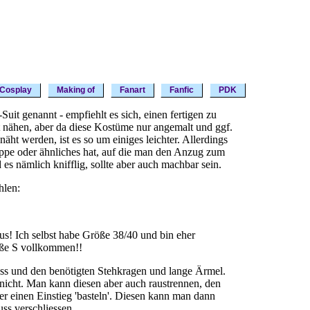
Cosplay
Making of
Fanart
Fanfic
PDK
uit genannt - empfiehlt es sich, einen fertigen zu
bst nähen, aber da diese Kostüme nur angemalt und ggf.
ht werden, ist es so um einiges leichter. Allerdings
ppe oder ähnliches hat, auf die man den Anzug zum
s nämlich knifflig, sollte aber auch machbar sein.
hlen:
aus! Ich selbst habe Größe 38/40 und bin eher
öße S vollkommen!!
ss und den benötigten Stehkragen und lange Ärmel.
 nicht. Man kann diesen aber auch raustrennen, den
r einen Einstieg 'basteln'. Diesen kann man dann
ss verschliessen.