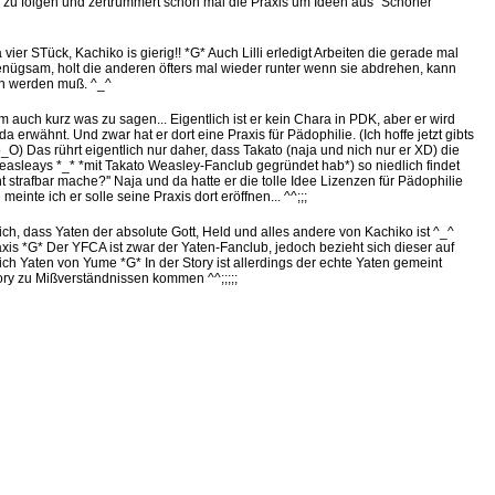
 zu folgen und zertrümmert schon mal die Praxis um Ideen aus "Schöner
aaa vier STück, Kachiko is gierig!! *G* Auch Lilli erledigt Arbeiten die gerade mal
 genügsam, holt die anderen öfters mal wieder runter wenn sie abdrehen, kann
en werden muß. ^_^
hm auch kurz was zu sagen... Eigentlich ist er kein Chara in PDK, aber er wird
 erwähnt. Und zwar hat er dort eine Praxis für Pädophilie. (Ich hoffe jetzt gibts
_O) Das rührt eigentlich nur daher, dass Takato (naja und nich nur er XD) die
easleays *_* *mit Takato Weasley-Fanclub gegründet hab*) so niedlich findet
 strafbar mache?'' Naja und da hatte er die tolle Idee Lizenzen für Pädophilie
einte ich er solle seine Praxis dort eröffnen... ^^;;;
ich, dass Yaten der absolute Gott, Held und alles andere von Kachiko ist ^_^
axis *G* Der YFCA ist zwar der Yaten-Fanclub, jedoch bezieht sich dieser auf
ich Yaten von Yume *G* In der Story ist allerdings der echte Yaten gemeint
tory zu Mißverständnissen kommen ^^;;;;;