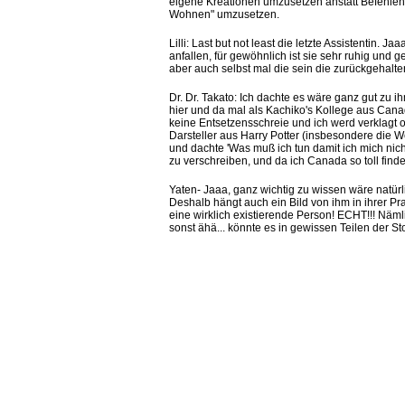
eigene Kreationen umzusetzen anstatt Befehlen
Wohnen" umzusetzen.
Lilli: Last but not least die letzte Assistentin. J
anfallen, für gewöhnlich ist sie sehr ruhig und
aber auch selbst mal die sein die zurückgehalt
Dr. Dr. Takato: Ich dachte es wäre ganz gut zu i
hier und da mal als Kachiko's Kollege aus Canada
keine Entsetzensschreie und ich werd verklagt o
Darsteller aus Harry Potter (insbesondere die W
und dachte 'Was muß ich tun damit ich mich nicht
zu verschreiben, und da ich Canada so toll finde m
Yaten- Jaaa, ganz wichtig zu wissen wäre natürl
Deshalb hängt auch ein Bild von ihm in ihrer Pr
eine wirklich existierende Person! ECHT!!! Näml
sonst ähä... könnte es in gewissen Teilen der S