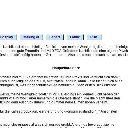
Cosplay
Making of
Fanart
Fanfic
PDK
 Dr. Kachiko ist eine achtteilige Fanfiction von meiner Wenigkeit, die aber noch ei
hier meine gute Freundin und Mit-YFCA-Gründerin Kachiko, die eine eigene Psychia
alten die's nötig haben... *G*) therapiert. Also sehts euch einfach mal an, es ist 
Hauptcharaktere
chara hier ^_^ Sie eröffnet im ersten Teil ihre Praxis und versucht sich damit
ich auch Mitglied des YFCA, aka 'Yaten Fanclub, ahhh...' Sie tut natürlich alles
fnunglos ist, was ihr geschultes Auge natürlich auf den ersten Blick erkennt!!
rks, meine Wenigkeit *protz* In PDK allerdings ein kleines Licht neben der
ennt's wie ihr wollt. Aber immerhin die Oberassistentin, die die Macht über den
esitzt und dem Ausdruck dumm und dümmer neue Dimensionen verleiht.
ch für die Kaffeeproduktion, -servierung und -konsum zuständig ^_^ Ansonsten
alles mögliche eingesetzt was sich gerade ergibt. Allerdings bevorzugt sie mehr