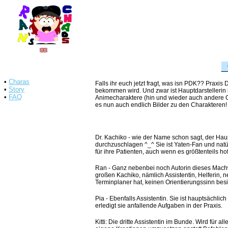
•
Charas
Falls ihr euch jetzt fragt, was isn PDK?? Praxis
•
Story
bekommen wird. Und zwar ist Hauptdarstellerin 
•
FAQ
Animecharaktere (hin und wieder auch andere Gest
es nun auch endlich Bilder zu den Charakteren!
Dr. Kachiko - wie der Name schon sagt, der Haupt
durchzuschlagen ^_^ Sie ist Yaten-Fan und natürl
für ihre Patienten, auch wenn es größtenteils hof
Ran - Ganz nebenbei noch Autorin dieses Machwe
großen Kachiko, nämlich Assistentin, Helferin, n
Terminplaner hat, keinen Orientierungssinn b
Pia - Ebenfalls Assistentin. Sie ist hauptsächli
erledigt sie anfallende Aufgaben in der Praxis.
Kitti: Die dritte Assistentin im Bunde. Wird für 